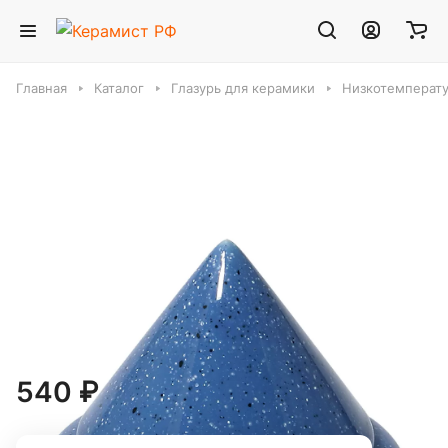
Главная
Каталог
Глазурь для керамики
Низкотемперату
7977 Василёк глазурь Terracolor (200 гр)
Вес :
200 гр
200 гр
500 гр
1 кг
25 кг
540 ₽