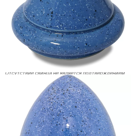
остывания.
Обжиг с глазурью
после тщательной сушки
изделий:
1шаг: 150 минут (2,5 часа) до 450° C
2шаг: максимальный набор температуры до
рекомендуемой температуры глазури. Время
выдержки : 30минут. Охлаждение автоматическое.
Все наши кристаллические глазури получаются без
особых фаз охлаждения.
Отсутствие свинца не является подтверждением
того, что глазурь может быть использована для
посуды. Так как многие глазури не являются
кислотоустойчивыми и со временем могут
проявиться признаки реакций от взаимодействия с
пищевыми продуктами.
БЕЗОПАСНОСТЬ: