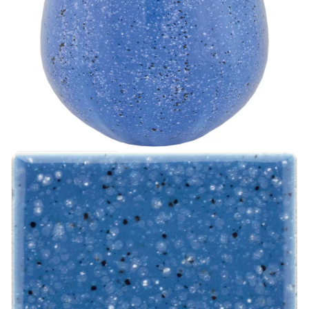
-Избегайте вдыхания.
-Не есть, не пить, не курить во время глазуровки.
-Тщательно мойте руки после работы с глазурями.
-Избегайте контакта глазурей с пищевыми
продуктами.
-Беречь от детей.
-Обеспечьте хорошую вентиляцию при обжиге.
Вам также может понравиться
от 624 ₽
7970 Клеопатра
глазурь Terracolor