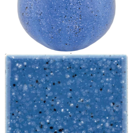
Правильное применение глазурей является
наиболее важной предпосылкой успеха. Конечно
же, вариации цвета и эффектов зависят и от таких
факторов, как толщина слоя, температура обжига,
тип нанесения, выдержка, цвет черепка и фактура
поверхности. Именно поэтому возможны
отклонения от иллюстраций.
Мы рекомендуем использовать глазури с
керамическими массами, подходящих температур.
Порошковые глазури практически не имеют срока
годности. Однако, лучше не хранить замешанные
составы с водой во избежание их кристаллизации,
замешивая именно такое количество глазури,
которое может быть использовано за короткое
время.