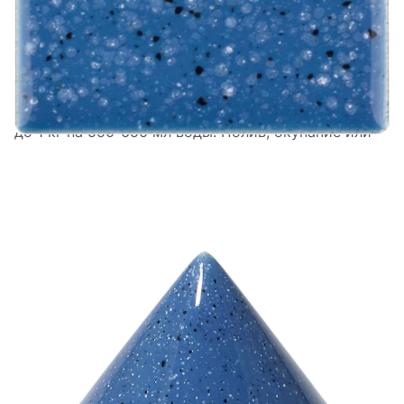
Приготовление состава для нанесения кистью
бессвинцовых низкотемпературных глазурей (
температурой обжига 1020-1100С) для
керамических масс: пропорция может составить
до 1 кг на 550-650 мл воды. Полив, окунание или
распыление: на 1 кг около 650-850 мл воды.
Образцы глазурей Terra-sz-Color представленные в
данном разделе каталога были обожжены
следующим образом:
Бисквитный обжиг
без глазури сырого изделия
после полного высыхания:
1шаг: 100 ° C / h до 600 ° C
2шаг: максимальный набор температуры до 950.
Выдержка 20 мин. Автоматический режим