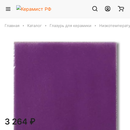
Главная
Каталог
Глазурь для керамики
Низкотемперату
FG-1062 Виолетта глазурь Terracolor (500
мл)
Объём :
500 мл
200 мл
500 мл
3 264 ₽